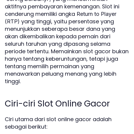
aktifnya pembayaran kemenangan. Slot ini
cenderung memiliki angka
Return to Player
yang tinggi, yaitu persentase yang
(RTP)
menunjukkan seberapa besar dana yang
akan dikembalikan kepada pemain dari
seluruh taruhan yang dipasang selama
periode tertentu. Memainkan slot gacor bukan
hanya tentang keberuntungan, tetapi juga
tentang memilih permainan yang
menawarkan peluang menang yang lebih
tinggi.
Ciri-ciri Slot Online Gacor
Ciri utama dari slot online gacor adalah
sebagai berikut: