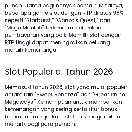
pilihan utama bagi banyak pemain. Misalnya,
beberapa game slot dengan RTP di atas 96%
seperti "Starburst," "Gonzo's Quest," dan
"Mega Moolah" terkenal memberikan
pembayaran yang baik. Memilih slot dengan
RTP tinggi dapat meningkatkan peluang
meraih kemenangan.
Slot Populer di Tahun 2026
Memasuki tahun 2026, slot yang mulai populer
antara lain "Sweet Bonanza" dan "Great Rhino
Megaways." Kemampuan untuk memberikan
kemenangan yang sering serta fitur bonus
berlimpah menjadikan slot ini sebagai pilihan
menarik bagi para pemain.