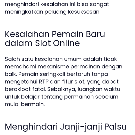
menghindari kesalahan ini bisa sangat
meningkatkan peluang kesuksesan.
Kesalahan Pemain Baru
dalam Slot Online
Salah satu kesalahan umum adalah tidak
memahami mekanisme permainan dengan
baik. Pemain seringkali bertaruh tanpa
mengetahui RTP dan fitur slot, yang dapat
berakibat fatal. Sebaiknya, luangkan waktu
untuk belajar tentang permainan sebelum
mulai bermain.
Menghindari Janji-janji Palsu