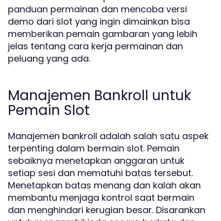
panduan permainan dan mencoba versi
demo dari slot yang ingin dimainkan bisa
memberikan pemain gambaran yang lebih
jelas tentang cara kerja permainan dan
peluang yang ada.
Manajemen Bankroll untuk
Pemain Slot
Manajemen bankroll adalah salah satu aspek
terpenting dalam bermain slot. Pemain
sebaiknya menetapkan anggaran untuk
setiap sesi dan mematuhi batas tersebut.
Menetapkan batas menang dan kalah akan
membantu menjaga kontrol saat bermain
dan menghindari kerugian besar. Disarankan