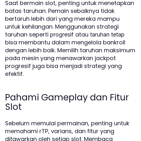
Saat bermain slot, penting untuk menetapkan
batas taruhan. Pemain sebaiknya tidak
bertaruh lebih dari yang mereka mampu
untuk kehilangan. Menggunakan strategi
taruhan seperti
atau
progresif
taruhan tetap
bisa membantu dalam mengelola bankroll
dengan lebih baik. Memilih taruhan maksimum
pada mesin yang menawarkan jackpot
progresif juga bisa menjadi strategi yang
efektif.
Pahami Gameplay dan Fitur
Slot
Sebelum memulai permainan, penting untuk
memahami rTP, varians, dan fitur yang
ditawarkan oleh setiap slot. Membaca