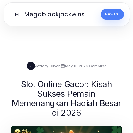
Megablackjackwins
M
News
Jeffery Oliver
·
May 8, 2026
·
Gambling
J
Slot Online Gacor: Kisah
Sukses Pemain
Memenangkan Hadiah Besar
di 2026