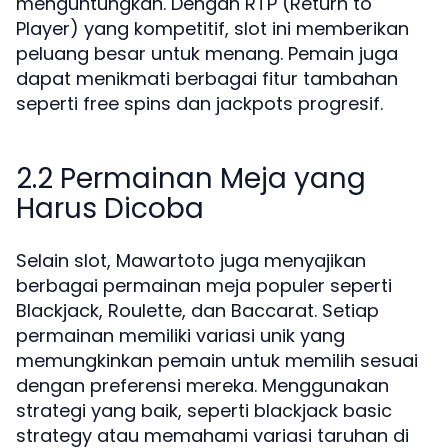
menguntungkan. Dengan RTP (Return to
Player) yang kompetitif, slot ini memberikan
peluang besar untuk menang. Pemain juga
dapat menikmati berbagai fitur tambahan
seperti free spins dan jackpots progresif.
2.2 Permainan Meja yang
Harus Dicoba
Selain slot, Mawartoto juga menyajikan
berbagai permainan meja populer seperti
Blackjack, Roulette, dan Baccarat. Setiap
permainan memiliki variasi unik yang
memungkinkan pemain untuk memilih sesuai
dengan preferensi mereka. Menggunakan
strategi yang baik, seperti blackjack basic
strategy atau memahami variasi taruhan di