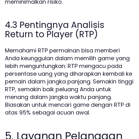
meminimalkan risiko.
4.3 Pentingnya Analisis
Return to Player (RTP)
Memahami RTP permainan bisa memberi
Anda keunggulan dalam memilih game yang
lebih menguntungkan. RTP mengacu pada
persentase uang yang diharapkan kembali ke
pemain dalam jangka panjang. Semakin tinggi
RTP, semakin baik peluang Anda untuk
menang dalam jangka waktu panjang.
Biasakan untuk mencari game dengan RTP di
atas 95% sebagai acuan awal.
5. Layanan Pelanggan