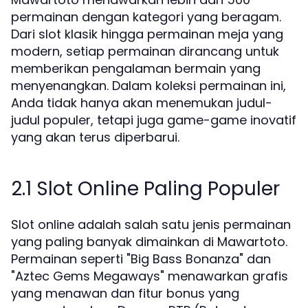
permainan dengan kategori yang beragam.
Dari slot klasik hingga permainan meja yang
modern, setiap permainan dirancang untuk
memberikan pengalaman bermain yang
menyenangkan. Dalam koleksi permainan ini,
Anda tidak hanya akan menemukan judul-
judul populer, tetapi juga game-game inovatif
yang akan terus diperbarui.
2.1 Slot Online Paling Populer
Slot online adalah salah satu jenis permainan
yang paling banyak dimainkan di Mawartoto.
Permainan seperti "Big Bass Bonanza" dan
"Aztec Gems Megaways" menawarkan grafis
yang menawan dan fitur bonus yang