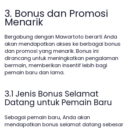
3. Bonus dan Promosi
Menarik
Bergabung dengan Mawartoto berarti Anda
akan mendapatkan akses ke berbagai bonus
dan promosi yang menarik. Bonus ini
dirancang untuk meningkatkan pengalaman
bermain, memberikan insentif lebih bagi
pemain baru dan lama.
3.1 Jenis Bonus Selamat
Datang untuk Pemain Baru
Sebagai pemain baru, Anda akan
mendapatkan bonus selamat datang sebesar