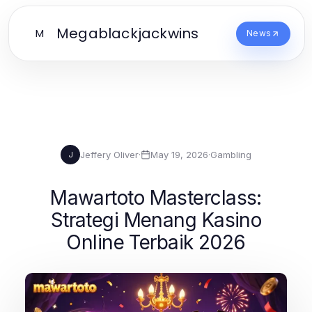
Megablackjackwins
M
News
Jeffery Oliver
·
May 19, 2026
·
Gambling
J
Mawartoto Masterclass:
Strategi Menang Kasino
Online Terbaik 2026