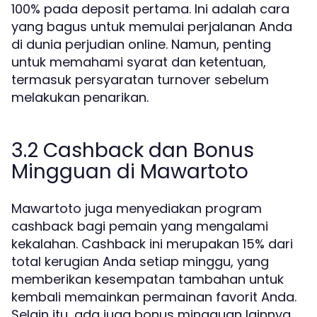
100% pada deposit pertama. Ini adalah cara
yang bagus untuk memulai perjalanan Anda
di dunia perjudian online. Namun, penting
untuk memahami syarat dan ketentuan,
termasuk persyaratan turnover sebelum
melakukan penarikan.
3.2 Cashback dan Bonus
Mingguan di Mawartoto
Mawartoto juga menyediakan program
cashback bagi pemain yang mengalami
kekalahan. Cashback ini merupakan 15% dari
total kerugian Anda setiap minggu, yang
memberikan kesempatan tambahan untuk
kembali memainkan permainan favorit Anda.
Selain itu, ada juga bonus mingguan lainnya