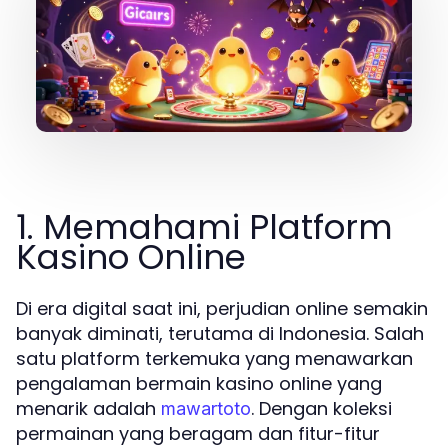
1. Memahami Platform
Kasino Online
Di era digital saat ini, perjudian online semakin
banyak diminati, terutama di Indonesia. Salah
satu platform terkemuka yang menawarkan
pengalaman bermain kasino online yang
menarik adalah
. Dengan koleksi
mawartoto
permainan yang beragam dan fitur-fitur