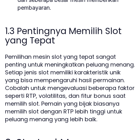
pembayaran.
1.3 Pentingnya Memilih Slot
yang Tepat
Pemilihan mesin slot yang tepat sangat
penting untuk meningkatkan peluang menang.
Setiap jenis slot memiliki karakteristik unik
yang bisa mempengaruhi hasil permainan.
Cobalah untuk mengevaluasi beberapa faktor
seperti RTP, volatilitas, dan fitur bonus saat
memilih slot. Pemain yang bijak biasanya
memilih slot dengan RTP lebih tinggi untuk
peluang menang yang lebih baik.