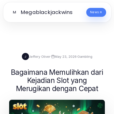
Megablackjackwins
M
News
Jeffery Oliver
·
May 23, 2026
·
Gambling
J
Bagaimana Memulihkan dari
Kejadian Slot yang
Merugikan dengan Cepat