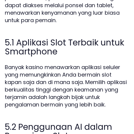
dapat diakses melalui ponsel dan tablet,
menawarkan kenyamanan yang luar biasa
untuk para pemain.
5.1 Aplikasi Slot Terbaik untuk
Smartphone
Banyak kasino menawarkan aplikasi seluler
yang memungkinkan Anda bermain slot
kapan saja dan di mana saja. Memilih aplikasi
berkualitas tinggi dengan keamanan yang
terjamin adalah langkah bijak untuk
pengalaman bermain yang lebih baik.
5.2 Penggunaan AI dalam