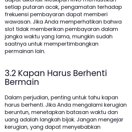
setiap putaran acak, pengamatan terhadap
frekuensi pembayaran dapat memberi
wawasan. Jika Anda memperhatikan bahwa
slot tidak memberikan pembayaran dalam
jangka waktu yang lama, mungkin sudah
saatnya untuk mempertimbangkan
permainan lain.
3.2 Kapan Harus Berhenti
Bermain
Dalam perjudian, penting untuk tahu kapan
harus berhenti. Jika Anda mengalami kerugian
beruntun, menetapkan batasan waktu dan
uang adalah langkah bijak. Jangan mengejar
kerugian, yang dapat menyebabkan