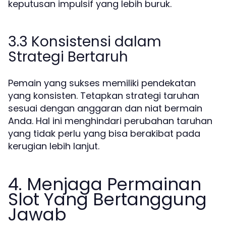
keputusan impulsif yang lebih buruk.
3.3 Konsistensi dalam
Strategi Bertaruh
Pemain yang sukses memiliki pendekatan
yang konsisten. Tetapkan strategi taruhan
sesuai dengan anggaran dan niat bermain
Anda. Hal ini menghindari perubahan taruhan
yang tidak perlu yang bisa berakibat pada
kerugian lebih lanjut.
4. Menjaga Permainan
Slot Yang Bertanggung
Jawab