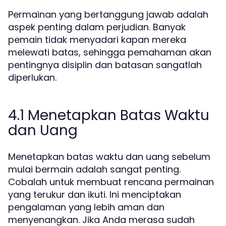
Permainan yang bertanggung jawab adalah
aspek penting dalam perjudian. Banyak
pemain tidak menyadari kapan mereka
melewati batas, sehingga pemahaman akan
pentingnya disiplin dan batasan sangatlah
diperlukan.
4.1 Menetapkan Batas Waktu
dan Uang
Menetapkan batas waktu dan uang sebelum
mulai bermain adalah sangat penting.
Cobalah untuk membuat rencana permainan
yang terukur dan ikuti. Ini menciptakan
pengalaman yang lebih aman dan
menyenangkan. Jika Anda merasa sudah