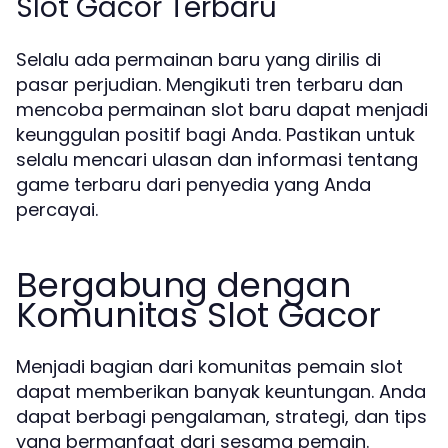
Slot Gacor Terbaru
Selalu ada permainan baru yang dirilis di
pasar perjudian. Mengikuti tren terbaru dan
mencoba permainan slot baru dapat menjadi
keunggulan positif bagi Anda. Pastikan untuk
selalu mencari ulasan dan informasi tentang
game terbaru dari penyedia yang Anda
percayai.
Bergabung dengan
Komunitas Slot Gacor
Menjadi bagian dari komunitas pemain slot
dapat memberikan banyak keuntungan. Anda
dapat berbagi pengalaman, strategi, dan tips
yang bermanfaat dari sesama pemain.