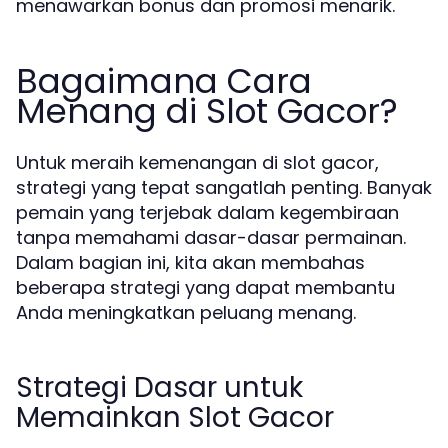
menawarkan bonus dan promosi menarik.
Bagaimana Cara
Menang di Slot Gacor?
Untuk meraih kemenangan di slot gacor,
strategi yang tepat sangatlah penting. Banyak
pemain yang terjebak dalam kegembiraan
tanpa memahami dasar-dasar permainan.
Dalam bagian ini, kita akan membahas
beberapa strategi yang dapat membantu
Anda meningkatkan peluang menang.
Strategi Dasar untuk
Memainkan Slot Gacor