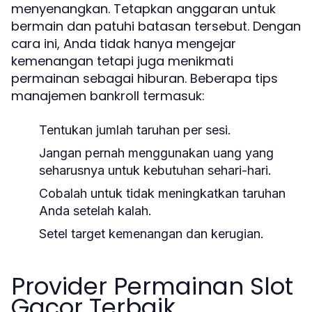
menyenangkan. Tetapkan anggaran untuk
bermain dan patuhi batasan tersebut. Dengan
cara ini, Anda tidak hanya mengejar
kemenangan tetapi juga menikmati
permainan sebagai hiburan. Beberapa tips
manajemen bankroll termasuk:
Tentukan jumlah taruhan per sesi.
Jangan pernah menggunakan uang yang
seharusnya untuk kebutuhan sehari-hari.
Cobalah untuk tidak meningkatkan taruhan
Anda setelah kalah.
Setel target kemenangan dan kerugian.
Provider Permainan Slot
Gacor Terbaik