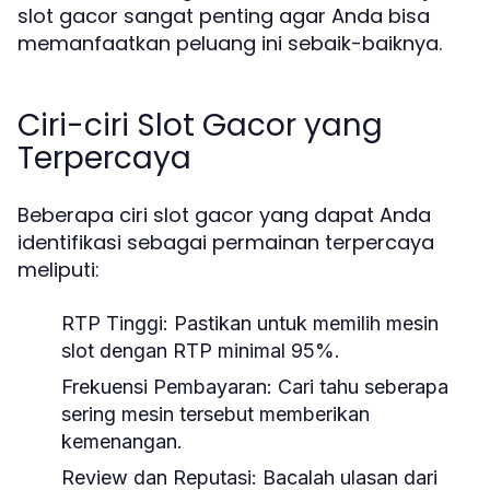
slot gacor sangat penting agar Anda bisa
memanfaatkan peluang ini sebaik-baiknya.
Ciri-ciri Slot Gacor yang
Terpercaya
Beberapa ciri slot gacor yang dapat Anda
identifikasi sebagai permainan terpercaya
meliputi:
RTP Tinggi:
Pastikan untuk memilih mesin
slot dengan RTP minimal 95%.
Frekuensi Pembayaran:
Cari tahu seberapa
sering mesin tersebut memberikan
kemenangan.
Review dan Reputasi:
Bacalah ulasan dari