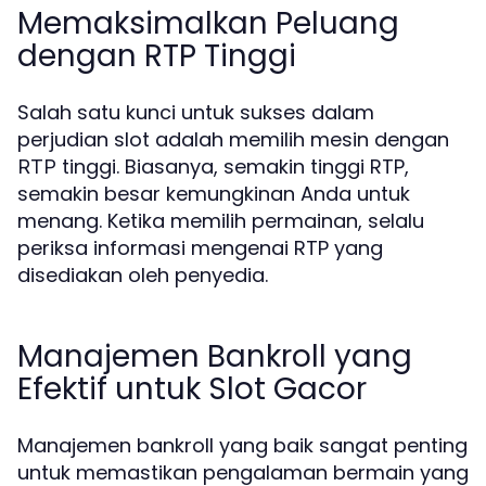
Memaksimalkan Peluang
dengan RTP Tinggi
Salah satu kunci untuk sukses dalam
perjudian slot adalah memilih mesin dengan
tinggi. Biasanya, semakin tinggi RTP,
RTP
semakin besar kemungkinan Anda untuk
menang. Ketika memilih permainan, selalu
periksa informasi mengenai RTP yang
disediakan oleh penyedia.
Manajemen Bankroll yang
Efektif untuk Slot Gacor
Manajemen bankroll yang baik sangat penting
untuk memastikan pengalaman bermain yang