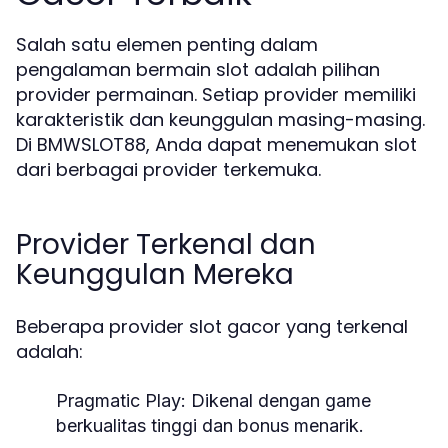
Salah satu elemen penting dalam
pengalaman bermain slot adalah pilihan
provider permainan. Setiap provider memiliki
karakteristik dan keunggulan masing-masing.
Di BMWSLOT88, Anda dapat menemukan slot
dari berbagai provider terkemuka.
Provider Terkenal dan
Keunggulan Mereka
Beberapa provider slot gacor yang terkenal
adalah:
Pragmatic Play:
Dikenal dengan game
berkualitas tinggi dan bonus menarik.