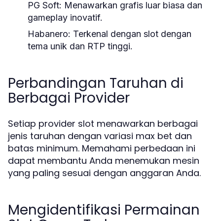
PG Soft:
Menawarkan grafis luar biasa dan
gameplay inovatif.
Habanero:
Terkenal dengan slot dengan
tema unik dan RTP tinggi.
Perbandingan Taruhan di
Berbagai Provider
Setiap provider slot menawarkan berbagai
jenis taruhan dengan variasi max bet dan
batas minimum. Memahami perbedaan ini
dapat membantu Anda menemukan mesin
yang paling sesuai dengan anggaran Anda.
Mengidentifikasi Permainan